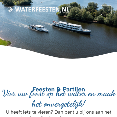
Feesten & Partijen
Vier uw feest op het water en maak
het onvergetelijk!
U heeft iets te vieren? Dan bent u bij ons aan het